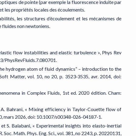
iques de pointe (par exemple la fluorescence induite par
et les propriétés locales des écoulements.
lités, les structures d’écoulement et les mécanismes de
 fluides non newtoniens.
stic flow instabilities and elastic turbulence », Phys Rev
1103/PhysRevFluids.7.080701.
e hydrogen atom of fluid dynamics” – introduction to the
Soft Matter, vol. 10, no 20, p. 3523‑3535, avr. 2014, doi:
nomena in Complex Fluids, 1st ed. 2020 édition. Cham:
. Bahrani, « Mixing efficiency in Taylor-Couette flow of
p. 30, mars 2026, doi: 10.1007/s00348-026-04187-1.
S. Balabani, « Experimental insights into elasto-inertial
R. Soc. Math. Phys. Eng. Sci., vol. 381, no 2243, p. 20220131,