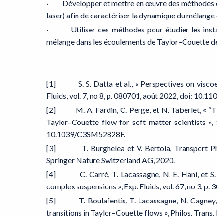
· Développer et mettre en œuvre des méthodes opt
laser) afin de caractériser la dynamique du mélange 
· Utiliser ces méthodes pour étudier les instabi
mélange dans les écoulements de Taylor–Couette de
[1] S. S. Datta et al., « Perspectives on viscoela
Fluids, vol. 7, no 8, p. 080701, août 2022, doi: 10.
[2] M. A. Fardin, C. Perge, et N. Taberlet, « “Th
Taylor–Couette flow for soft matter scientists », 
10.1039/C3SM52828F.
[3] T. Burghelea et V. Bertola, Transport Phe
Springer Nature Switzerland AG, 2020.
[4] C. Carré, T. Lacassagne, N. E. Hani, et S. A
complex suspensions », Exp. Fluids, vol. 67, no 3, 
[5] T. Boulafentis, T. Lacassagne, N. Cagney, et 
transitions in Taylor–Couette flows », Philos. Trans. 