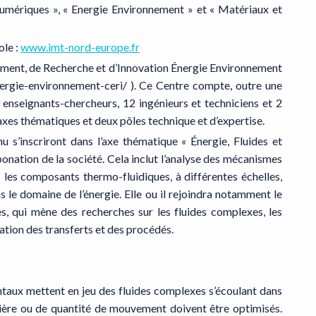
umériques », « Energie Environnement » et « Matériaux et
ole :
www.imt-nord-europe.fr
nement, de Recherche et d’Innovation Énergie Environnement
nergie-environnement-ceri/ ). Ce Centre compte, outre une
enseignants-chercheurs, 12 ingénieurs et techniciens et 2
s axes thématiques et deux pôles technique et d’expertise.
 s’inscriront dans l’axe thématique « Énergie, Fluides et
rbonation de la société. Cela inclut l’analyse des mécanismes
 les composants thermo-fluidiques, à différentes échelles,
 le domaine de l’énergie. Elle ou il rejoindra notamment le
, qui mène des recherches sur les fluides complexes, les
cation des transferts et des procédés.
aux mettent en jeu des fluides complexes s’écoulant dans
tière ou de quantité de mouvement doivent être optimisés.