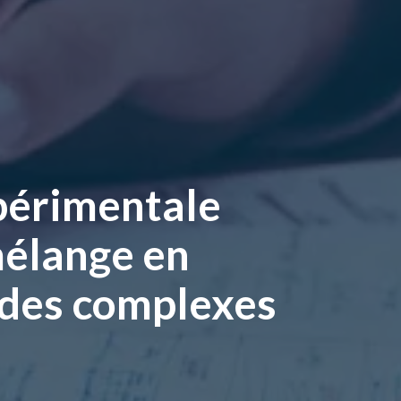
périmentale
mélange en
ides complexes