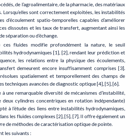
cédés, de l’agroalimentaire, de la pharmacie, des matériaux
 Lorsqu’elles sont correctement exploitées, les instabilités
s d’écoulement spatio-temporelles capables d’améliorer
ces dissoutes et les taux de transfert, augmentant ainsi les
de séparation ou d’échange.
ces fluides modifie profondément la nature, le seuil
bilités hydrodynamiques [1], [2], rendant leur prédiction et
équence, les relations entre la physique des écoulements,
ransfert demeurent encore insuffisamment comprises [3].
s résolues spatialement et temporellement des champs de
s techniques avancées de diagnostic optique [4], [5], [6].
 à une remarquable diversité de mécanismes d’instabilité,
 deux cylindres concentriques en rotation indépendante)
é à l’étude des liens entre instabilités hydrodynamiques,
s les fluides complexes [2], [5], [7]. Il offre également un
vre de méthodes de caractérisation optique de pointe.
t les suivants :