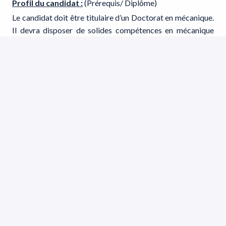
Profil du candidat :
(Prérequis/ Diplôme)
Le candidat doit être titulaire d’un Doctorat en mécanique.
Il devra disposer de solides compétences en mécanique
expérimentale et modélisation. Une expérience en
développement numérique (Python/C++ ou codes de
calcul par éléments finis) ainsi qu’en simulations
thermomécaniques sera appréciée.
Savoir-être
Savoir faire
Connaissances
· Rigueur scientifique et sens de l’analyse
· Autonomie dans la conduite de travaux de recherche
· Capacité à travailler en équipe pluridisciplinaire et en
environnement collaboratif
· Modéliser des lois de comportement des matériaux